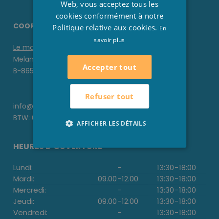
Web, vous acceptez tous les
cookies conformément à notre
COORDONNÉES STESHA
Politique relative aux cookies.
En
savoir plus
Le magasin
Melanedreef 6 D
Accepter tout
B-8650 Houthulst
Refuser tout
info@stesha.be
BTW: 0476.673.440
AFFICHER LES DÉTAILS
HEURES D'OUVERTURE
Lundi:
-
13:30
-
18:00
Mardi:
09.00
-
12.00
13:30
-
18:00
Mercredi:
-
13:30
-
18:00
Jeudi:
09.00
-
12.00
13:30
-
18:00
Vendredi:
-
13:30
-
18:00