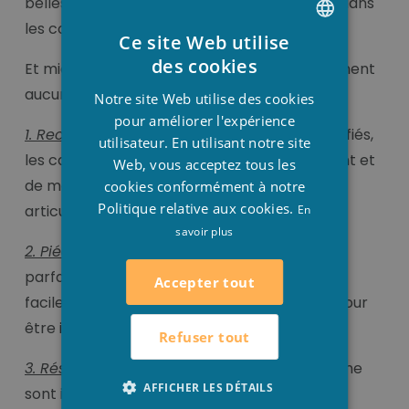
belles couleurs pendant des années. Même dans
les conditions climatiques les plus extrêmes.
Ce site Web utilise
DUTCH
des cookies
Et mieux encore, ils ne nécessitent pratiquement
FRENCH
aucun entretien.
Notre site Web utilise des cookies
ENGLISH
pour améliorer l'expérience
1. Rectifié:
Grâce à leurs côtés et angles rectifiés,
utilisateur. En utilisant notre site
les carreaux peuvent être installé rapidement et
Web, vous acceptez tous les
de manière précise avec leurs petites
cookies conformément à notre
Politique relative aux cookies.
articulations.
En
savoir plus
2. Piédestal:
Grâce à leur calibrage presque
parfait, nos carreaux de porcelaine légers et
Accepter tout
faciles à poser sont parfaitement adaptés pour
être installés sur des piédestaux.
Refuser tout
3. Résistant au gel:
Nos carreaux de porcelaine
AFFICHER LES DÉTAILS
sont imperméables à l'humidité et aux