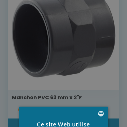
Manchon PVC 63 mm x 2"F
€ 6,30
Ce site Web utilise
DÉTAIL