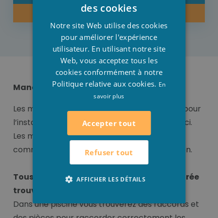
DUTCH
des cookies
ACHETER MAINTENANT
FRENCH
Notre site Web utilise des cookies
ENGLISH
pour améliorer l'expérience
utilisateur. En utilisant notre site
Web, vous acceptez tous les
cookies conformément à notre
Politique relative aux cookies.
En
Manchon/ manchon mixte
savoir plus
Les meilleurs manchons et manchons mixte pour
l’installation de votre piscine vous trouverez ici.
Accepter tout
Les manchons/ manchons mixte sont idéal
comme matériaux idéal pour votre installation.
Refuser tout
Tous les raccords pour votre piscine intégrée
AFFICHER LES DÉTAILS
trouvez- vous ici !
Dans une piscine vous trouverez des raccords et
des pièces pour raccorder correctement les