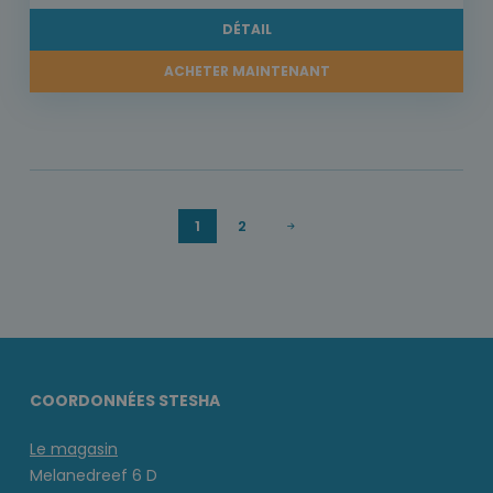
DÉTAIL
ACHETER MAINTENANT
1
2
COORDONNÉES STESHA
Le magasin
Melanedreef 6 D