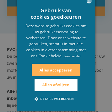
DETAIL
Gebruik van
KOOP NU
DUTCH
cookies goedkeuren
FRENCH
Deze website gebruikt cookies om
ENGLISH
uw gebruikerservaring te
verbeteren. Door onze website te
gebruiken, stemt u in met alle
PVC sokken en moffen
cookies in overeenstemming met
ons Cookiebeleid.
De best geschikte PVC sokken en moffen voor uw
Lees verder
zwembad installatie vind je hier. De sokken en
Alles accepteren
moffen zijn ideaal als aansluitingsmaterialen voor
uw installatie.
Alles afwijzen
Alle nodige aansluitstukken voor jouw
inbouwzwembad vind je hier!
DETAILS WEERGEVEN
Bij een zwembad horen koppelingen en