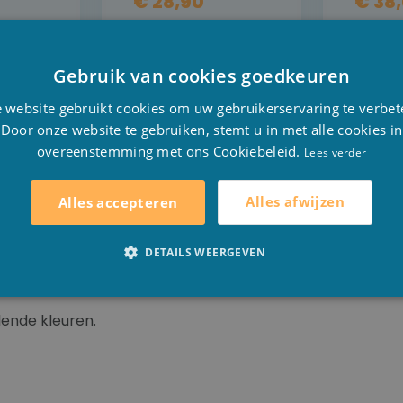
€ 28,90
€ 38
L
DETAIL
Gebruik van cookies goedkeuren
DER
PRE-ORDER
P
D
 website gebruikt cookies om uw gebruikerservaring te verbet
F
Door onze website te gebruiken, stemt u in met alle cookies in
overeenstemming met ons Cookiebeleid.
E
Lees verder
Alles afwijzen
Alles accepteren
 zijn de meest gewilde zwembadliners in de wereld. Hun a
DETAILS WEERGEVEN
aterdichtheid, met 10 jaar garantie, heeft deze folie ge
llende kleuren.