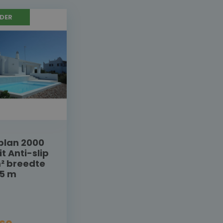
DER
plan 2000
it Anti-slip
² breedte
65 m