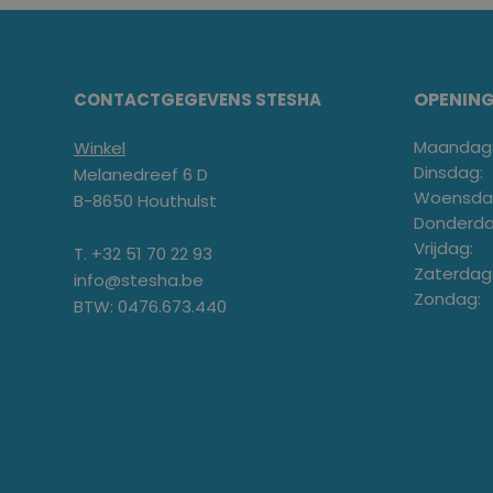
OPENIN
CONTACTGEGEVENS STESHA
Maandag
Winkel
Dinsdag:
Melanedreef 6 D
Woensda
B-8650 Houthulst
Donderda
Vrijdag:
T. +32 51 70 22 93
Zaterdag
info@stesha.be
Zondag:
BTW: 0476.673.440