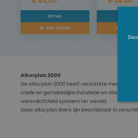
€ 44,00
€ 24,00
DETAIL
DETAI
PRE-ORDER
PRE-OR
Deze
Alkorplan 2000
De Alkorplan 2000 heeft versterkte membranen en
snelle en gemakkelijke installatie en absolute w
waterdichtheid systeem ter wereld.
Deze alkorplan liners zijn beschikbaar in verschi