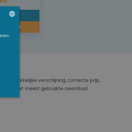
,60
DETAIL
RE-ORDER
UTCH
eren.
RENCH
NGLISH
antrekkelijke verschijning, correcte prijs,
bracht tot het meest gebruikte zwembad