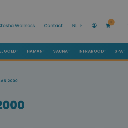
0
Stesha Wellness
Contact
NL
ELGOED
HAMAN
SAUNA
INFRAROOD
SPA
LAN 2000
 2000