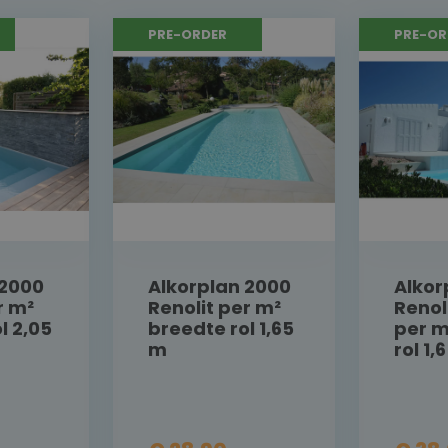
PRE-ORDER
PRE-OR
 2000
Alkorplan 2000
Alkor
r m²
Renolit per m²
Renol
l 2,05
breedte rol 1,65
per m
m
rol 1,