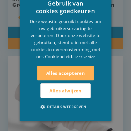
Gebruik van
Graphite zwembad 400 cm x 300 cm
DUTCH
cookies goedkeuren
€ 76,00
FRENCH
Deze website gebruikt cookies om
ENGLISH
uw gebruikerservaring te
DETAIL
verbeteren. Door onze website te
gebruiken, stemt u in met alle
KOOP NU
cookies in overeenstemming met
ons Cookiebeleid.
Lees verder
Alles accepteren
Alles afwijzen
DETAILS WEERGEVEN