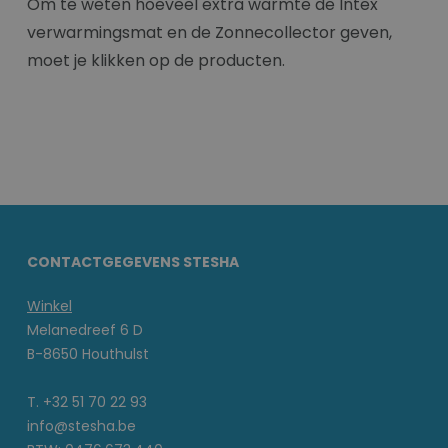
Om te weten hoeveel extra warmte de Intex
verwarmingsmat en de Zonnecollector geven,
moet je klikken op de producten.
CONTACTGEGEVENS STESHA
Winkel
Melanedreef 6 D
B-8650 Houthulst
T. +32 51 70 22 93
info@stesha.be