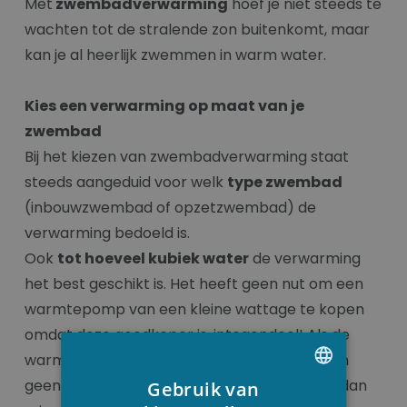
Met
zwembadverwarming
hoef je niet steeds te
wachten tot de stralende zon buitenkomt, maar
kan je al heerlijk zwemmen in warm water.
Kies een verwarming op maat van je
zwembad
Bij het kiezen van zwembadverwarming staat
steeds aangeduid voor welk
type zwembad
(inbouwzwembad of opzetzwembad) de
verwarming bedoeld is.
Ook
tot hoeveel kubiek water
de verwarming
het best geschikt is. Het heeft geen nut om een
warmtepomp van een kleine wattage te kopen
omdat deze goedkoper is, integendeel! Als de
warmtepomp te veel energie moet geven en
geen marge heeft, zal hij veel verbruiken en dan
Gebruik van
DUTCH