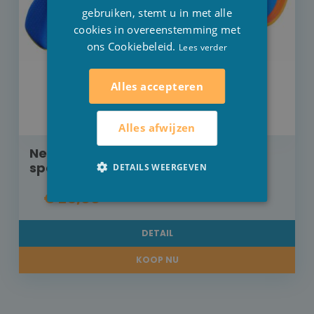
gebruiken, stemt u in met alle
cookies in overeenstemming met
ons Cookiebeleid.
Lees verder
Alles accepteren
Alles afwijzen
Nerf Fortnite Half tone hero
speelgoedgeweer
DETAILS WEERGEVEN
€ 25,00
DETAIL
KOOP NU