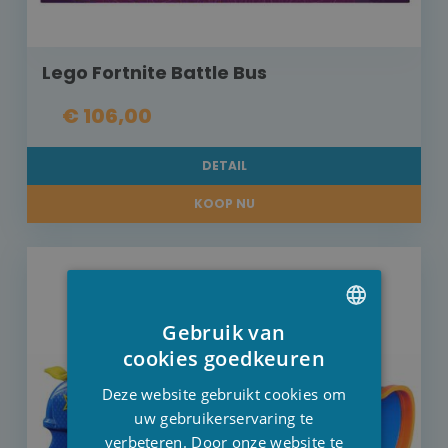
Lego Fortnite Battle Bus
€ 106,00
DETAIL
KOOP NU
Gebruik van
DUTCH
cookies goedkeuren
FRENCH
Deze website gebruikt cookies om
ENGLISH
uw gebruikerservaring te
verbeteren. Door onze website te