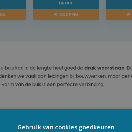
L
DETAIL
NU
KOOP NU
De buis kan in de lengte heel goed de
druk
weerstaan
. D
s denken we vaak aan leidingen bij bouwwerken, maar den
e vorm van de buis is een perfecte verbinding.
iteit
. PVC buizen kunnen eenvoudig in bochten worden gele
en slijtvast. PVC wordt in tal van producties gebruikt, d
Gebruik van cookies goedkeuren
D