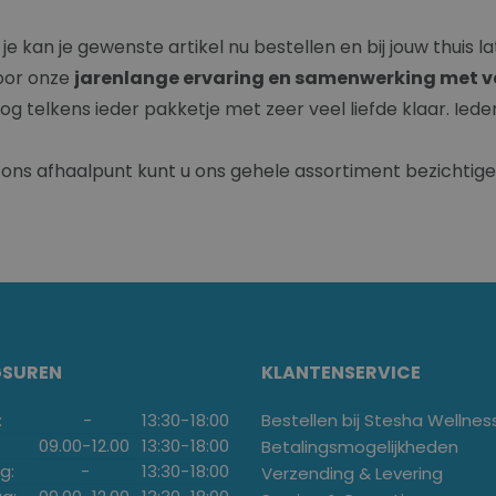
in, je kan je gewenste artikel nu bestellen en bij jouw thu
oor onze
jarenlange ervaring en samenwerking met v
g telkens ieder pakketje met zeer veel liefde klaar. Iede
n ons afhaalpunt kunt u ons gehele assortiment bezichtig
GSUREN
KLANTENSERVICE
:
-
13:30
-
18:00
Bestellen bij Stesha Wellnes
09.00
-
12.00
13:30
-
18:00
Betalingsmogelijkheden
g:
-
13:30
-
18:00
Verzending & Levering