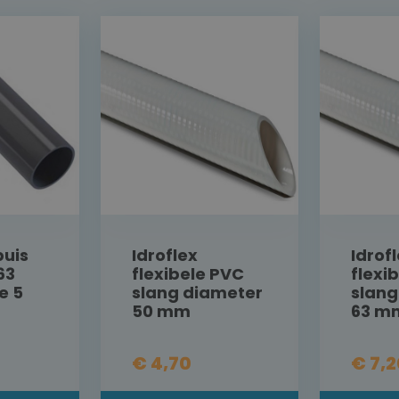
buis
Idroflex
Idrof
63
flexibele PVC
flexi
e 5
slang diameter
slang
50 mm
63 m
€ 4,70
€ 7,