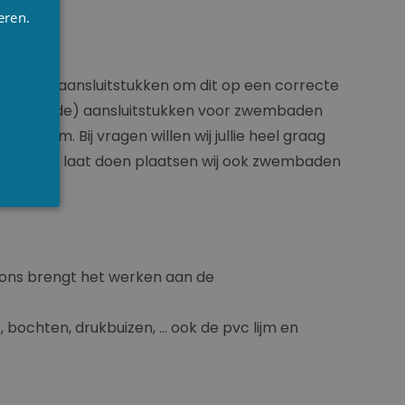
eren.
RENCH
NGLISH
n. Alle aansluitstukken om dit op een correcte
nylchloride) aansluitstukken voor zwembaden
f 63 mm. Bij vragen willen wij jullie heel graag
er het werk laat doen plaatsen wij ook zwembaden
 ons brengt het werken aan de
, bochten, drukbuizen, … ook de pvc lijm en