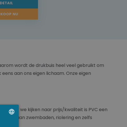
DETAIL
KOOP NU
aarom wordt de drukbuis heel veel gebruikt om
k eens aan ons eigen lichaam. Onze eigen
gd. Als we kijken naar prijs/kwaliteit is PVC een
enk maar aan zwembaden, riolering en zelfs
UTCH