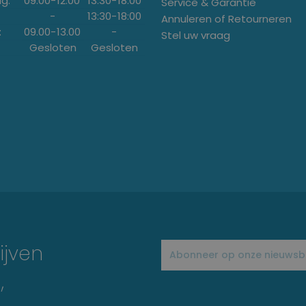
g:
09.00
-
12.00
13:30
-
18:00
Service & Garantie
-
13:30
-
18:00
Annuleren of Retourneren
:
09.00
-
13.00
-
Stel uw vraag
Gesloten
Gesloten
ijven
,