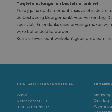
Twijfel niet langer en bestel nu, online!
Terwijl je nu op dit moment thuis zit of in de tre
de beste zorg klaargemaakt voor verzending. D
zeer vlot. En ondanks onze ervaring, maken wij no
wijze behandeld te worden.
Komt u liever ‘echt winkelen’, geen probleem! I
OPENIN
CONTACTGEGEVENS STESHA
Maandag
Winkel
Dinsdag:
Melanedreef 6 D
Woensda
B-8650 Houthulst