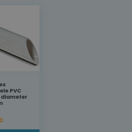
lex
bele PVC
 diameter
m
20