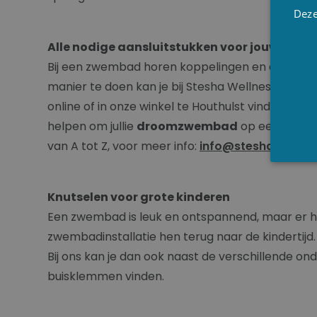
Deze
Alle nodige aansluitstukken voor jouw inbo
Bij een zwembad horen koppelingen en onderdele
manier te doen kan je bij Stesha Wellness, aan 
online of in onze winkel te Houthulst vinden. De 
helpen om jullie
droomzwembad
op een zo eff
van A tot Z, voor meer info:
info@stesha.be
of 0
Knutselen voor grote kinderen
Een zwembad is leuk en ontspannend, maar er ho
zwembadinstallatie hen terug naar de kindertijd
Bij ons kan je dan ook naast de verschillende on
buisklemmen vinden.