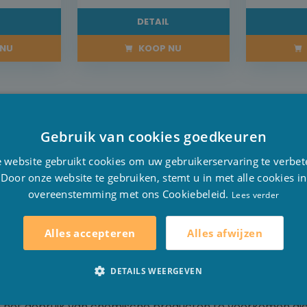
L
DETAIL
NU
KOOP NU
Gebruik van cookies goedkeuren
D
 website gebruikt cookies om uw gebruikerservaring te verbet
ficiënt te behandelen! Met het zoutwatersysteem van In
F
Door onze website te gebruiken, stemt u in met alle cookies in
orkomen zonder chemische producten.
overeenstemming met ons Cookiebeleid.
E
Lees verder
Alles afwijzen
Alles accepteren
 zachtheid van het baden opnieuw ontdekken in een zw
dert het chlooramine dat verantwoordelijk is voor geuren 
DETAILS WEERGEVEN
..
 het gebruik van chemische producten te voorkomen die s