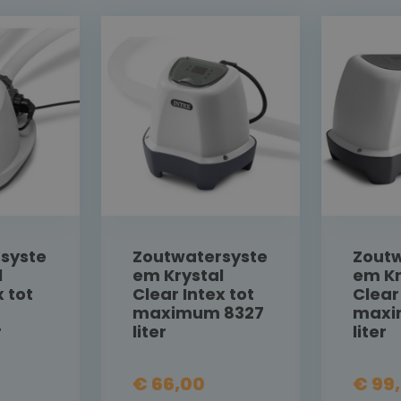
syste
Zoutwatersyste
Zout
l
em Krystal
em Kr
x tot
Clear Intex tot
Clear
maximum 8327
maxi
r
liter
liter
€ 66,00
€ 99