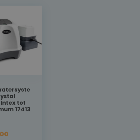
watersyste
ystal
 Intex tot
mum 17413
,00