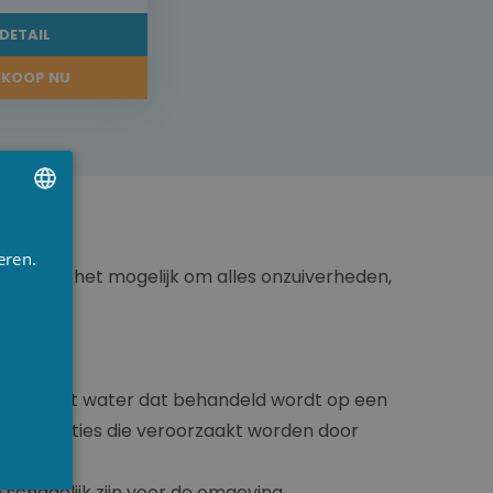
DETAIL
KOOP NU
UTCH
eren.
tex, Is het mogelijk om alles onzuiverheden,
RENCH
NGLISH
embad met water dat behandeld wordt op een
en irritaties die veroorzaakt worden door
chadelijk zijn voor de omgeving.