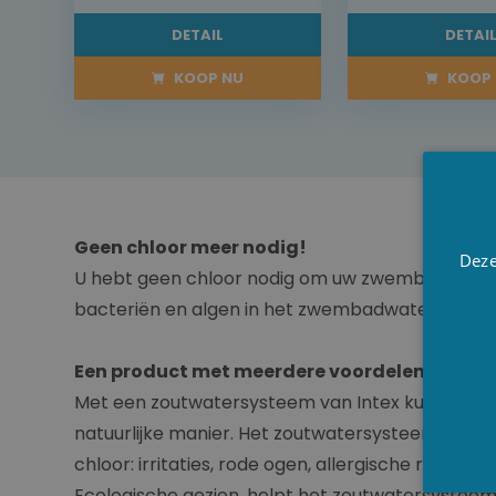
DETAIL
DETAI
KOOP NU
KOOP 
Geen chloor meer nodig!
Deze
U hebt geen chloor nodig om uw zwembadwater ef
bacteriën en algen in het zwembadwater te vo
Een product met meerdere voordelen
Met een zoutwatersysteem van Intex kunt u de
natuurlijke manier. Het zoutwatersysteem verwij
chloor: irritaties, rode ogen, allergische reacties, .
Ecologische gezien, helpt het zoutwatersysteem