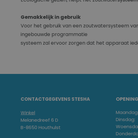
Gemakkelijk in gebruik
Voor het gebruik van een zoutwatersysteem van 
ingebouwde programmatie
systeem zal ervoor zorgen dat het apparaat iede
OPENIN
CONTACTGEGEVENS STESHA
Maandag
Winkel
Dinsdag:
Melanedreef 6 D
Woensda
B-8650 Houthulst
Donderda