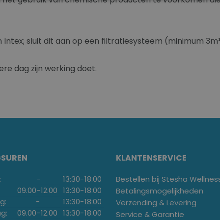
Intex; sluit dit aan op een filtratiesysteem (minimum 3
re dag zijn werking doet.
GSUREN
KLANTENSERVICE
:
-
13:30
-
18:00
Bestellen bij Stesha Wellnes
09.00
-
12.00
13:30
-
18:00
Betalingsmogelijkheden
g:
-
13:30
-
18:00
Verzending & Levering
g:
09.00
-
12.00
13:30
-
18:00
Service & Garantie