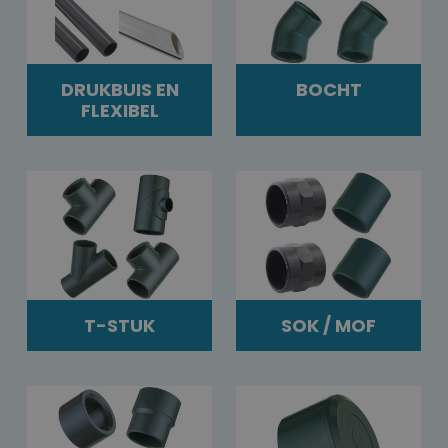
DRUKBUIS EN
BOCHT
FLEXIBEL
T-STUK
SOK / MOF