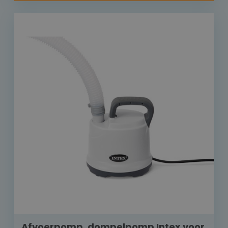
Afvoerpomp, dompelpomp Intex voor