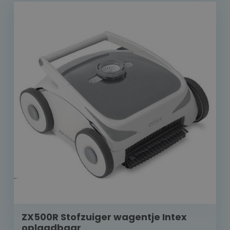
ZX500R Stofzuiger wagentje Intex
oplaadbaar