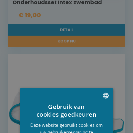
Onderhoudsset Intex zwembad
€ 19,00
DETAIL
KOOP NU
Gebruik van
DUTCH
cookies goedkeuren
FRENCH
Deze website gebruikt cookies om
ENGLISH
uw gebruikerservaring te