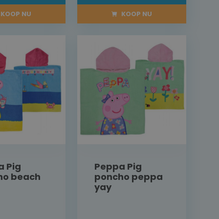
KOOP NU
KOOP NU
a Pig
Peppa Pig
ho beach
poncho peppa
yay