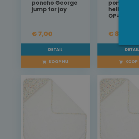
poncho George
poncho sm
jump for joy
hello adv
OP=OP
€ 7,00
€ 8,50
DETAIL
DETAI
KOOP NU
KOOP 