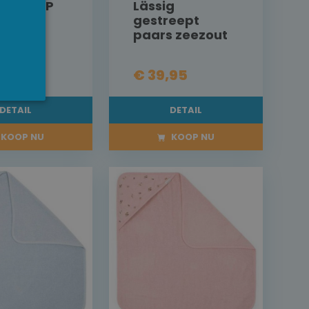
e OP=OP
Lässig
gestreept
paars zeezout
50
€ 39,95
DETAIL
DETAIL
KOOP NU
KOOP NU