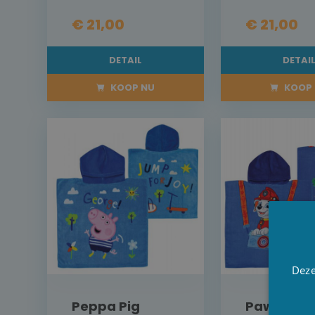
€ 21,00
€ 21,00
DETAIL
DETAI
KOOP NU
KOOP 
Deze
Peppa Pig
Paw Patro