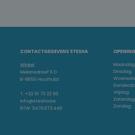
OPENIN
CONTACTGEGEVENS STESHA
Maandag
Winkel
Dinsdag:
Melanedreef 6 D
Woensda
B-8650 Houthulst
Donderda
Vrijdag:
T. +32 51 70 22 93
Zaterdag
info@stesha.be
Zondag:
BTW: 0476.673.440