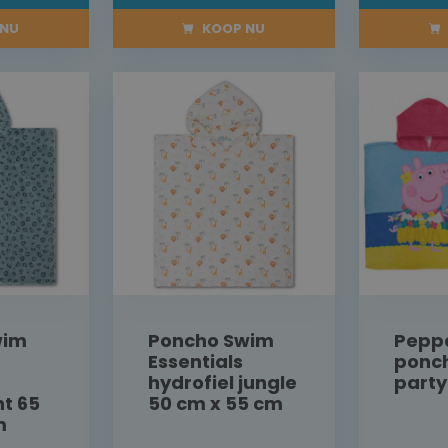
NU
KOOP NU
wim
Poncho Swim
Pepp
Essentials
ponc
hydrofiel jungle
party
nt 65
50 cm x 55 cm
m