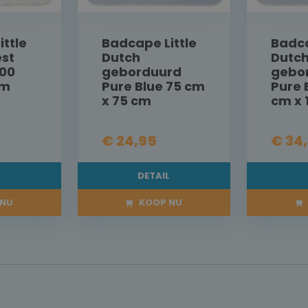
ttle
Badcape Little
Badca
est
Dutch
Dutc
00
geborduurd
gebo
cm
Pure Blue 75 cm
Pure 
x 75 cm
cm x 
€ 24,95
€ 34
L
DETAIL
NU
KOOP NU