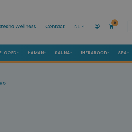
0
Stesha Wellness
Contact
NL
ELGOED
HAMAN
SAUNA
INFRAROOD
SPA
HO