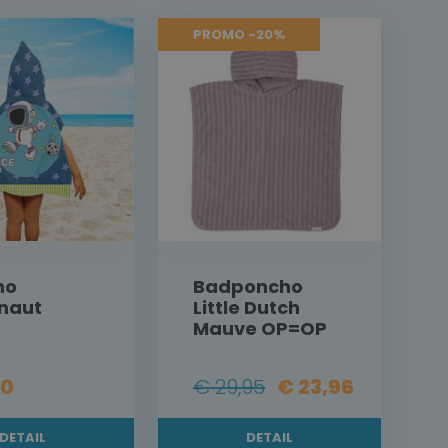
PROMO -20%
ho
Badponcho
naut
Little Dutch
Mauve OP=OP
00
€ 29,95
€ 23,96
DETAIL
DETAIL