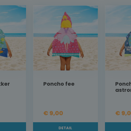
kker
Poncho fee
Ponc
astro
€ 9,00
€ 9,
L
DETAIL