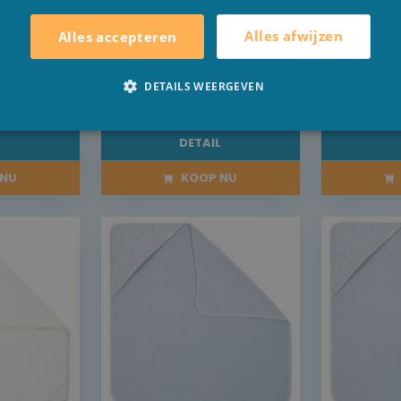
ile
Mouse met
Mous
enture
rode kap
Alles afwijzen
Alles accepteren
OP=OP
DETAILS WEERGEVEN
€ 7,50
€ 7,
L
DETAIL
NU
KOOP NU