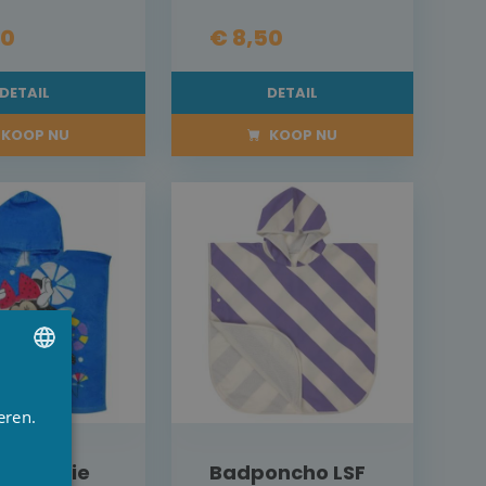
50
€ 8,50
DETAIL
DETAIL
KOOP NU
KOOP NU
UTCH
eren.
RENCH
NGLISH
o Minnie
Badponcho LSF