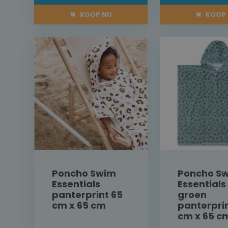
KOOP NU
KOOP 
Poncho Swim
Poncho S
Essentials
Essentials
panterprint 65
groen
cm x 65 cm
panterpri
cm x 65 c