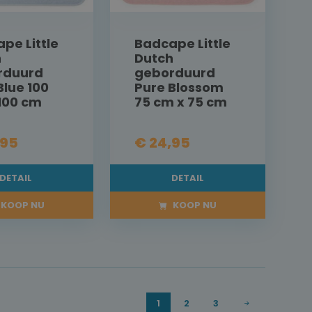
pe Little
Badcape Little
h
Dutch
rduurd
geborduurd
Blue 100
Pure Blossom
100 cm
75 cm x 75 cm
,95
€ 24,95
DETAIL
DETAIL
KOOP NU
KOOP NU
1
2
3