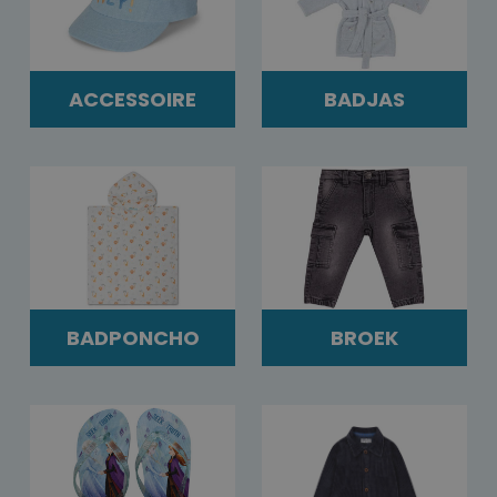
ACCESSOIRE
BADJAS
BADPONCHO
BROEK