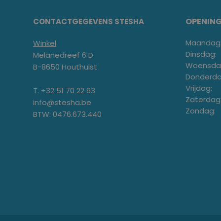
OPENIN
CONTACTGEGEVENS STESHA
Maandag
Winkel
Dinsdag:
Melanedreef 6 D
Woensda
B-8650 Houthulst
Donderda
Vrijdag:
T. +32 51 70 22 93
Zaterdag
info@stesha.be
Zondag:
BTW: 0476.673.440