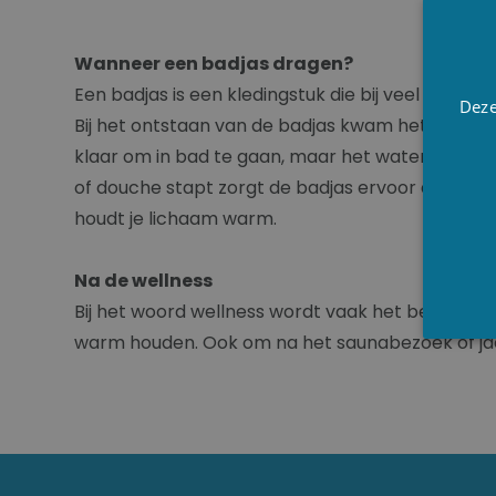
Wanneer een badjas dragen?
Een badjas is een kledingstuk die bij veel gele
Deze
Bij het ontstaan van de badjas kwam het idee er 
klaar om in bad te gaan, maar het water van het 
of douche stapt zorgt de badjas ervoor dat je h
houdt je lichaam warm.
Na de wellness
Bij het woord wellness wordt vaak het beeld van 
warm houden. Ook om na het saunabezoek of jacu