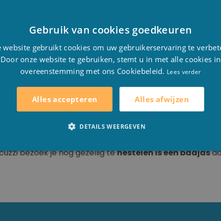
Gebruik van cookies goedkeuren
D
genheden gedragen kan worden.
 website gebruikt cookies om uw gebruikerservaring te verbet
F
dat dit praktisch is om te dragen voor en na het
nemen v
Door onze website te gebruiken, stemt u in met alle cookies in
bad loopt, met je badjas aan blijf je lekker warm voordat 
overeenstemming met ons Cookiebeleid.
E
Lees verder
et terug lekker warmt hebt en snel droogt. De stof van d
Alles afwijzen
Alles accepteren
DETAILS WEERGEVEN
een badjas gelinkt. Niet onterecht natuurlijk want na het
zzi bezoek je nog gezellig te
nestelen is een badjas
aa