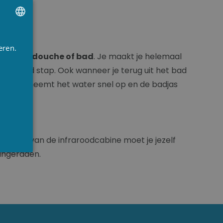
UTCH
eren.
RENCH
an een douche of bad
. Je maakt je helemaal
je in bad stap. Ook wanneer je terug uit het bad
NGLISH
e badjas neemt het water snel op en de badjas
 gebruik van de infraroodcabine moet je jezelf
ngeraden.