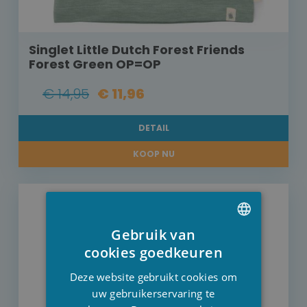
Singlet Little Dutch Forest Friends
Forest Green OP=OP
€ 14,95
€ 11,96
DETAIL
KOOP NU
Gebruik van
DUTCH
cookies goedkeuren
FRENCH
Deze website gebruikt cookies om
ENGLISH
uw gebruikerservaring te