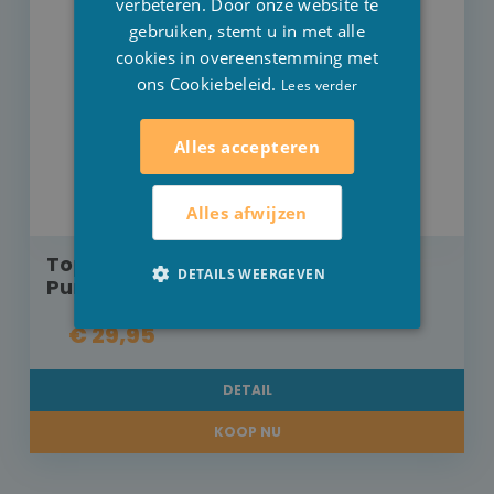
verbeteren. Door onze website te
gebruiken, stemt u in met alle
cookies in overeenstemming met
ons Cookiebeleid.
Lees verder
Alles accepteren
Alles afwijzen
Top en short Little Dutch Dreamy
DETAILS WEERGEVEN
Purple
€ 29,95
DETAIL
KOOP NU