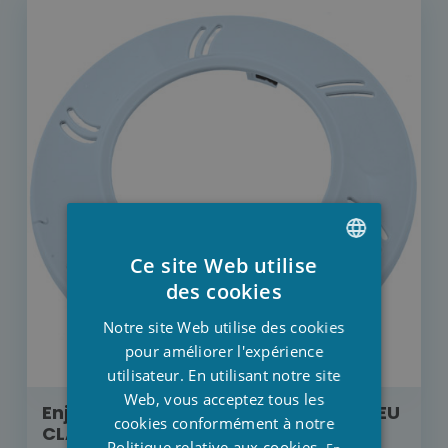
Ce site Web utilise
DUTCH
des cookies
FRENCH
Notre site Web utilise des cookies
ENGLISH
pour améliorer l'expérience
utilisateur. En utilisant notre site
Web, vous acceptez tous les
Enjoliveur lampe LED diam. 10 cm BLEU
cookies conformément à notre
CLAIR
Politique relative aux cookies.