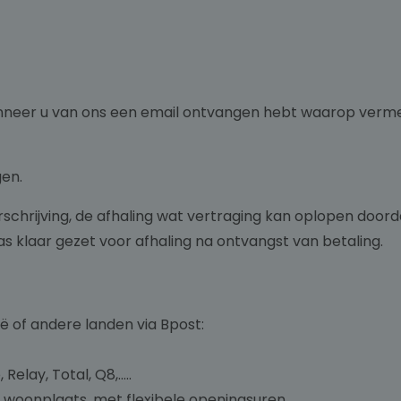
anneer u van ons een email ontvangen hebt waarop vermel
gen.
chrijving, de afhaling wat vertraging kan oplopen doorda
s klaar gezet voor afhaling na ontvangst van betaling.
ië of andere landen via Bpost:
lay, Total, Q8,…..
w woonplaats, met flexibele openingsuren.