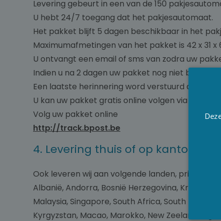
Levering gebeurt in een van de 150 pakjesautomat
U hebt 24/7 toegang dat het pakjesautomaat.
Het pakket blijft 5 dagen beschikbaar in het pa
Maximumafmetingen van het pakket is 42 x 31 x 
U ontvangt een email of sms van zodra uw pakket
Indien u na 2 dagen uw pakket nog niet bent ga
Een laatste herinnering word verstuurd als het 
U kan uw pakket gratis online volgen via Track &
Volg uw pakket online
Deze
http://track.bpost.be
4. Levering thuis of op kantoor d
Ook leveren wij aan volgende landen, prijs word v
Albanië, Andorra, Bosnië Herzegovina, Kroatië, J
Malaysia, Singapore, South Africa, South Korea, Az
Kyrgyzstan, Macao, Marokko, New Zeeland, Nigeri