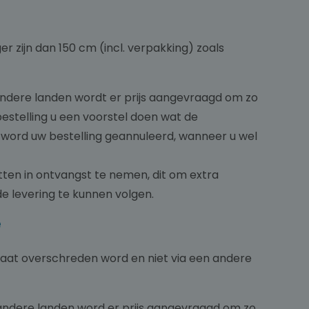
er zijn dan 150 cm (incl. verpakking) zoals
 andere landen wordt er prijs aangevraagd om zo
bestelling u een voorstel doen wat de
 word uw bestelling geannuleerd, wanneer u wel
etten in ontvangst te nemen, dit om extra
e levering te kunnen volgen.
e
maat overschreden word en niet via een andere
e andere landen word er prijs aangevraagd om zo