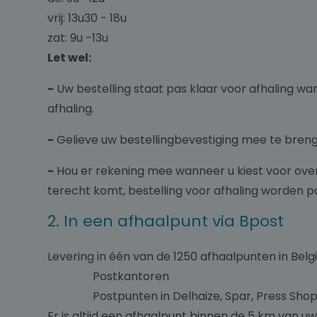
vrij: 13u30 - 18u
zat: 9u -13u
Let wel:
-
Uw bestelling staat pas klaar voor afhaling w
afhaling.
-
Gelieve uw bestellingbevestiging mee te bren
-
Hou er rekening mee wanneer u kiest voor overs
terecht komt, bestelling voor afhaling worden pa
2. In een afhaalpunt via Bpost
Levering in één van de 1250 afhaalpunten in Belg
Postkantoren
Postpunten in Delhaize, Spar, Press Shop, Re
Er is altijd een afhaalpunt binnen de 5 km van u