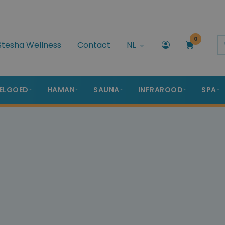
0
Stesha Wellness
Contact
NL
ELGOED
HAMAN
SAUNA
INFRAROOD
SPA
G