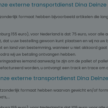
onze externe transportdienst Dina Deinze
tzonderlijk formaat hebben bijvoorbeeld artikelen die lang
mburg 155 euro), voor Nederland is dat 75 euro, voor alle
, dat u uw bestelling gewoon kunt plaatsen en wij na uw 
cht en land van bestemming, wanneer u niet akkoord gaat
zodra wij uw betaling ontvangen hebben.
everingsadres iemand aanwezig te zijn om de pallet of pall
gefactureerd worden, u ontvangt een track en trace om d
onze externe transportdienst Dina Deinz
 uitzonderlijk formaat hebben waarvan gewicht en/of for
’s,….
mburg 155 euro), voor Nederland is dat 105 euro, voor all