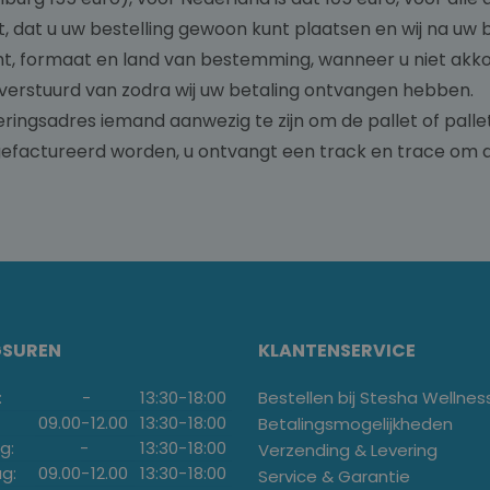
, dat u uw bestelling gewoon kunt plaatsen en wij na uw 
cht, formaat en land van bestemming, wanneer u niet akk
verstuurd van zodra wij uw betaling ontvangen hebben.
everingsadres iemand aanwezig te zijn om de pallet of pall
gefactureerd worden, u ontvangt een track en trace om d
GSUREN
KLANTENSERVICE
:
-
13:30
-
18:00
Bestellen bij Stesha Wellnes
09.00
-
12.00
13:30
-
18:00
Betalingsmogelijkheden
g:
-
13:30
-
18:00
Verzending & Levering
g:
09.00
-
12.00
13:30
-
18:00
Service & Garantie