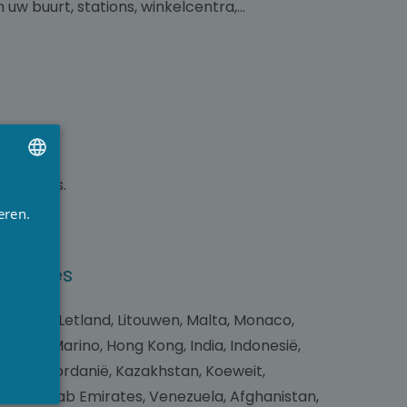
 uw buurt, stations, winkelcentra,…
ngsstatus.
UTCH
eren.
RENCH
NGLISH
ngsadres
 Estland, Letland, Litouwen, Malta, Monaco,
ë, San Marino, Hong Kong, India, Indonesië,
Georgië, Jordanië, Kazakhstan, Koeweit,
United Arab Emirates, Venezuela, Afghanistan,