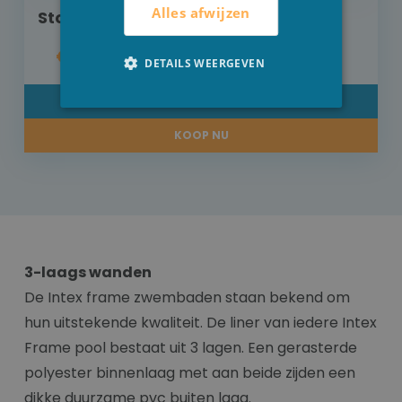
Alles afwijzen
Stop voor wateruitlaat OP=OP
€ 2,20
DETAILS WEERGEVEN
DETAIL
KOOP NU
3-laags wanden
De Intex frame zwembaden staan bekend om
hun uitstekende kwaliteit. De liner van iedere Intex
Frame pool bestaat uit 3 lagen. Een gerasterde
polyester binnenlaag met aan beide zijden een
dikke duurzame pvc buiten laag.